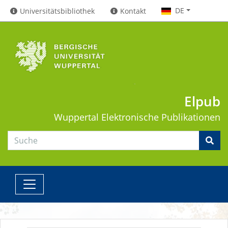
DE
Universitätsbibliothek
Kontakt
Elpub
Wuppertal
Elektronische Publikationen