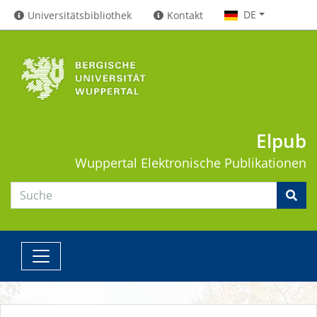
DE
Universitätsbibliothek
Kontakt
Elpub
Wuppertal
Elektronische Publikationen